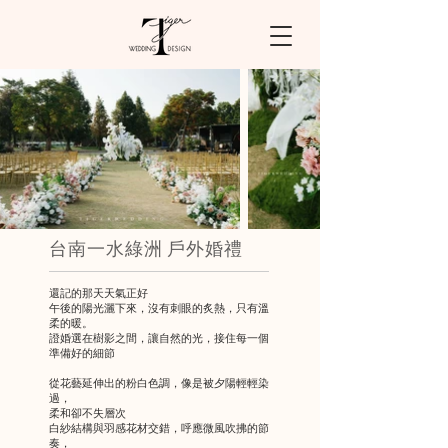
台南一水綠洲 戶外婚禮
還記的那天天氣正好
午後的陽光灑下來，沒有刺眼的炙熱，只有溫
柔的暖。
證婚選在樹影之間，讓自然的光，接住每一個
準備好的細節
從花藝延伸出的粉白色調，像是被夕陽輕輕染
過，
柔和卻不失層次
白紗結構與羽感花材交錯，呼應微風吹拂的節
奏，